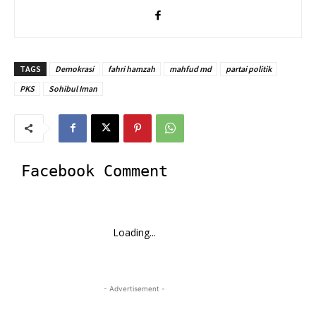
TAGS
Demokrasi
fahri hamzah
mahfud md
partai politik
PKS
Sohibul Iman
Facebook Comment
Loading...
- Advertisement -