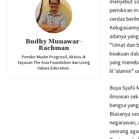
menyebut so
pemikiran ma
cerdas beril
Kelugasannya
adanya yang 
Budhy Munawar-
“Umat dan b
Rachman
keakuan dal
Pemikir Muslm Progresif, Aktivis di
yang meneba
Yayasan The Asia Foundation dan Living
Values Education.
lil ‘alamin”
Buya Syafii 
ilmuwan seka
bangsa yang 
Biasanya se
negarawan, a
seorang ag