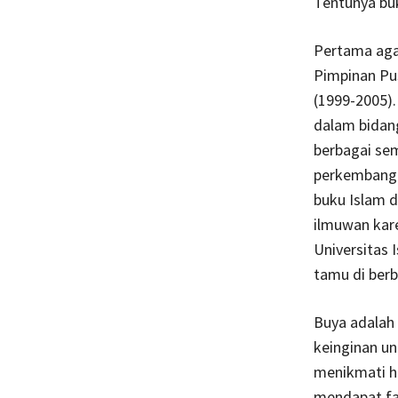
Tentunya buk
Pertama aga
Pimpinan Pu
(1999-2005).
dalam bidang
berbagai se
perkembangan
buku Islam d
ilmuwan kare
Universitas 
tamu di berb
Buya adalah 
keinginan un
menikmati h
mendapat fa