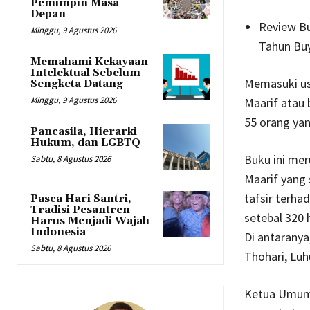
Pemimpin Masa
Depan
Review Bu
Minggu, 9 Agustus 2026
Tahun Buy
Memahami Kekayaan
Intelektual Sebelum
Memasuki us
Sengketa Datang
Minggu, 9 Agustus 2026
Maarif atau 
55 orang yang
Pancasila, Hierarki
Hukum, dan LGBTQ
Buku ini mer
Sabtu, 8 Agustus 2026
Maarif yang 
tafsir terha
Pasca Hari Santri,
Tradisi Pesantren
setebal 320 
Harus Menjadi Wajah
Indonesia
Di antaranya
Sabtu, 8 Agustus 2026
Thohari, Luhu
Ketua Umum 