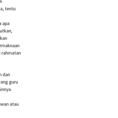
n
a, tentu
a apa
utkan,
nkan
bermaknaan
i rahmatan
n dan
rang guru
innya.
awan atau