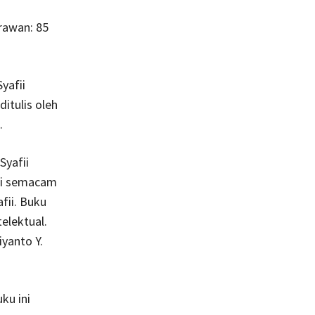
rawan: 85
yafii
itulis oleh
.
Syafii
adi semacam
fii. Buku
elektual.
iyanto Y.
ku ini