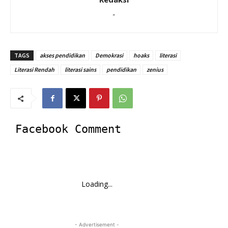
-
TAGS
akses pendidikan
Demokrasi
hoaks
literasi
Literasi Rendah
literasi sains
pendidikan
zenius
Facebook Comment
Loading...
- Advertisement -