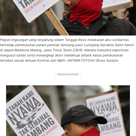
Pegiat lingkungan yang tergabung dalam Tunggal Roso melakukan aksi solidaritas
terhadap pembunuhan petani penolak tambang pasir Lumajang bernama Salim Kancil
di depan Balaikota Malang, Jawa Timur, Senin (28/9). Mereka menuntut kepolisian
mengusut tuntas serta menangkap aktor intelektual dibalik kasus pembunuhan
tersebut sesuai temuan Kontras dan Walhi. ANTARA FOTO/Ari Bowo Sucipto
- Advertisement -