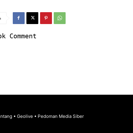
n
ok Comment
entang
•
Geolive
•
Pedoman Media Siber