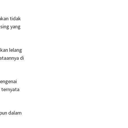
akan tidak
asing yang
kan lelang
ataannya di
mengenai
 ternyata
apun dalam