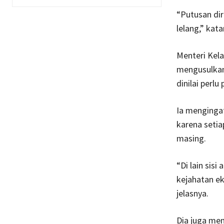
“Putusan dir
lelang,” kata
Menteri Kela
mengusulkan
dinilai perlu
Ia mengingat
karena setia
masing.
“Di lain sisi 
kejahatan ek
jelasnya.
Dia juga me