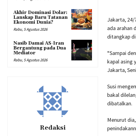
Akhir Dominasi Dolar:
Lanskap Baru Tatanan
Jakarta, 24/
Ekonomi Dunia?
ada arahan d
Rabu, 5 Agustus 2026
ditangkap di
Nasib Damai AS-Iran
Bergantung pada Dua
“Sampai deng
Mediator
Rabu, 5 Agustus 2026
kapal asing 
Jakarta, Seni
Susi mengem
bakal dilela
dibatalkan.
Menurut dia,
Redaksi
penindakann