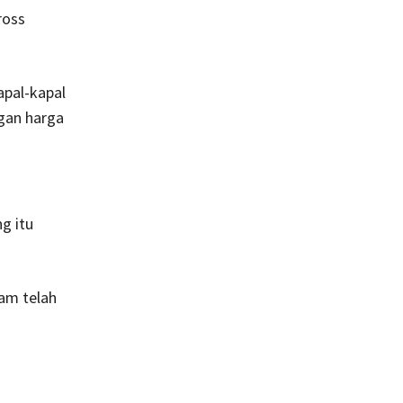
ross
apal-kapal
ngan harga
g itu
tam telah