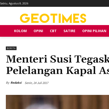
Sabtu, Agustus 8, 2026
KOLOM
OPINI
CBT
SATIRE
OPINI PILIHAN
BERITA
Menteri Susi Tegas
Pelelangan Kapal A
By
Redaksi
Senin, 24 Juli 2017