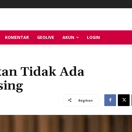
KOMENTAR
GEOLIVE
AKUN
LOGIN
kan Tidak Ada
sing
Bagikan