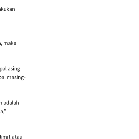
lakukan
a, maka
pal asing
pal masing-
n adalah
a,”
imit atau