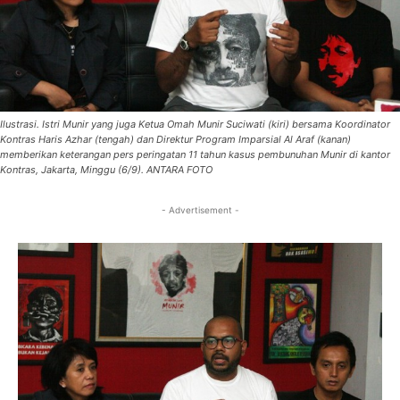
Ilustrasi. Istri Munir yang juga Ketua Omah Munir Suciwati (kiri) bersama Koordinator
Kontras Haris Azhar (tengah) dan Direktur Program Imparsial Al Araf (kanan)
memberikan keterangan pers peringatan 11 tahun kasus pembunuhan Munir di kantor
Kontras, Jakarta, Minggu (6/9). ANTARA FOTO
- Advertisement -