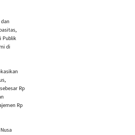
 dan
pasitas,
i Publik
mi di
okasikan
us,
 sebesar Rp
an
najemen Rp
 Nusa