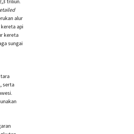
3 triliun.
etailed
rukan alur
kereta api
ur kereta
aga sungai
ntara
, serta
awesi.
gunakan
garan