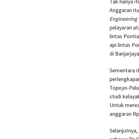
Tak hanya it
Anggaran it
Engineering 
pelayaran a
lintas Ponti
api lintas 
di Banjarjay
Sementara i
perlengkapan
Topoyo-Palu,
studi kelaya
Untuk merea
anggaran Rp 4
Selanjutnya