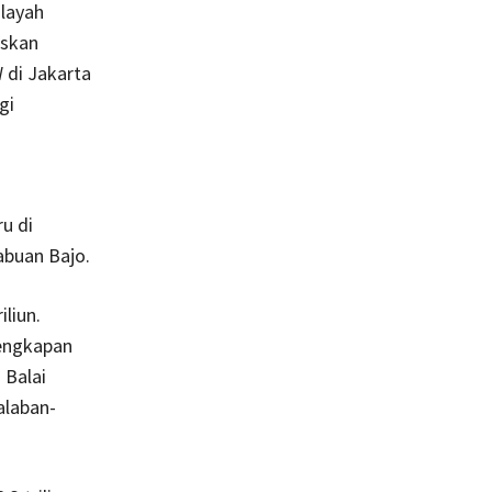
ilayah
askan
 di Jakarta
gi
u di
abuan Bajo.
liun.
engkapan
 Balai
alaban-