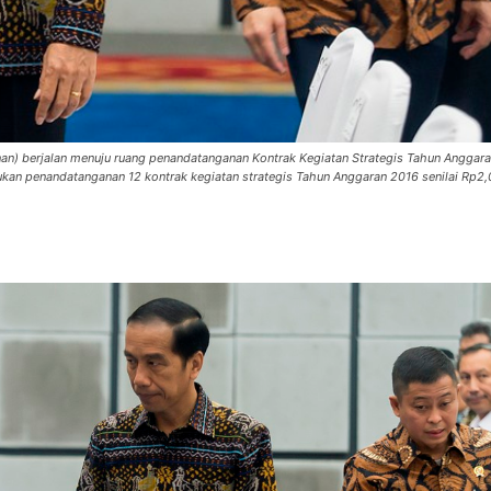
nan) berjalan menuju ruang penandatanganan Kontrak Kegiatan Strategis Tahun Anggara
an penandatanganan 12 kontrak kegiatan strategis Tahun Anggaran 2016 senilai Rp2,07