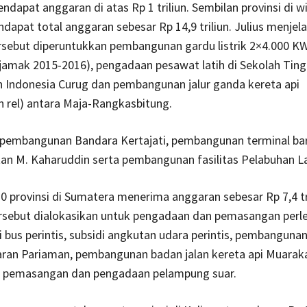
dapat anggaran di atas Rp 1 triliun. Sembilan provinsi di w
dapat total anggaran sebesar Rp 14,9 triliun. Julius menjel
sebut diperuntukkan pembangunan gardu listrik 2×4.000 KW
jamak 2015-2016), pengadaan pesawat latih di Sekolah Ting
 Indonesia Curug dan pembangunan jalur ganda kereta api
 rel) antara Maja-Rangkasbitung.
, pembangunan Bandara Kertajati, pembangunan terminal bar
an M. Kaharuddin serta pembangunan fasilitas Pelabuhan L
 provinsi di Sumatera menerima anggaran sebesar Rp 7,4 tri
rsebut dialokasikan untuk pengadaan dan pemasangan perl
si bus perintis, subsidi angkutan udara perintis, pembangunan
aran Pariaman, pembangunan badan jalan kereta api Muarak
a pemasangan dan pengadaan pelampung suar.