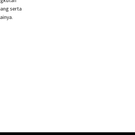
angkutan
bang serta
ainya.