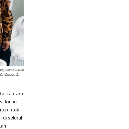
anganan Kontrak
TO/Widodo S.
asi antara
us Jonan
itu untuk
 di seluruh
gan