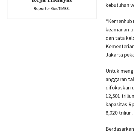
Reja Hidayat
kebutuhan w
Reporter GeoTIMES.
“Kemenhub m
keamanan tra
dan tata kel
Kementerian
Jakarta pekan
Untuk mengi
anggaran tah
difokuskan 
12,501 triliu
kapasitas Rp
8,020 triliun.
Berdasarkan 