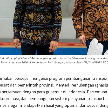
odo didampingi Menteri Perhubungan Ignasius Jonan berjalan menuju ruang penandat
s Tahun Anggaran 2016 di Kementerian Perhubungan, Jakarta, Senin (18/1). ANTARA FO
makan persepsi mengenai program pembangunan transport
usat dan pemerintah provinsi, Menteri Perhubungan Ignasi
pertemuan dengan para gubernur di Indonesia. Pertemuan 
koordinasi, dan pembangunan sistem pelayanan transportasi
onesia agar mendapatkan hasil yang optimal dan sesuai den