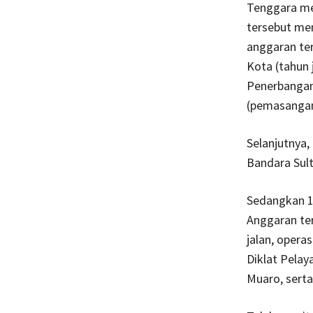
Tenggara men
tersebut men
anggaran ter
Kota (tahun 
Penerbangan
(pemasangan
Selanjutnya
Bandara Sult
Sedangkan 10
Anggaran te
jalan, opera
Diklat Pelay
Muaro, sert