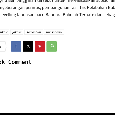
,4 triliun. Anggaran tersebut untuk merealisasikan subsidi 
nyeberangan perintis, pembangunan fasilitas Pelabuhan Ba
levelling landasan pacu Bandara Babulah Ternate dan sebag
ruktur
jokowi
kemenhub
transportasi
n
ok Comment