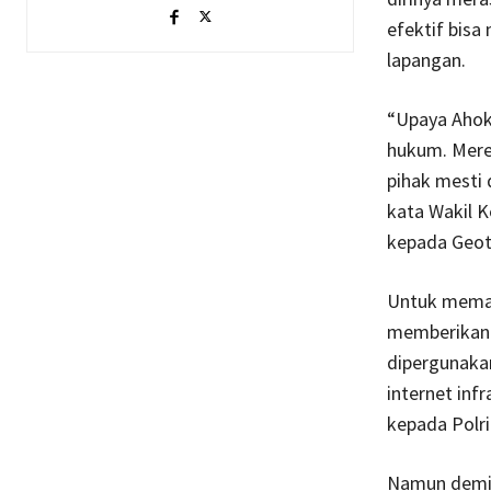
efektif bisa
lapangan.
“Upaya Ahok
hukum. Merek
pihak mesti 
kata Wakil 
kepada Geot
Untuk memak
memberikan d
dipergunak
internet inf
kepada Polr
Namun demik