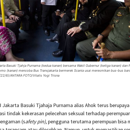
arta Basuki Tjahja Purnama (kedua kanan) bersama Wakil Gubernur (ketiga kanan) dan
mo (kanan) mencoba Bus Transjakarta bermerek Scania usai meresmikan bus-bus baru
 (22/6)/ANTARA FOTO/Vitalis Yogi Trisna
 Jakarta Basuki Tjahaja Purnama alias Ahok terus berupaya
si tindak kekerasan pelecehan seksual terhadap perempuan
 pengaman (s
afety pin)
, pengguna terutama perempuan bisa m
asa terancam atau dilecehkan. Namun, untuk memastikan ren