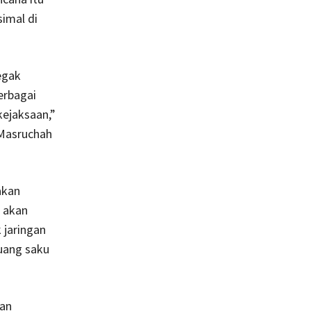
imal di
egak
erbagai
kejaksaan,”
 Masruchah
akan
a akan
 jaringan
 uang saku
an