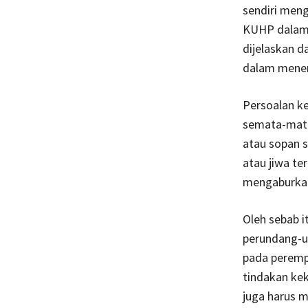
sendiri meng
KUHP dalam b
dijelaskan d
dalam menem
Persoalan k
semata-mata
atau sopan s
atau jiwa te
mengaburkan 
Oleh sebab i
perundang-u
pada perempu
tindakan ke
juga harus 