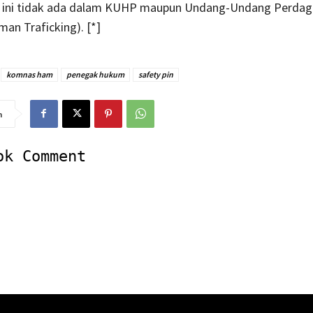
 ini tidak ada dalam KUHP maupun Undang-Undang Perda
an Traficking). [*]
komnas ham
penegak hukum
safety pin
n
ok Comment