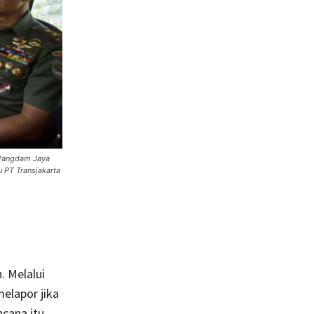
 Pangdam Jaya
 PT Transjakarta
. Melalui
elapor jika
cana itu