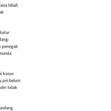
ana hibah
ak
iatur
dang-
k penegak
enunda
i kasus
y pin
belum
iri tidak
-undang