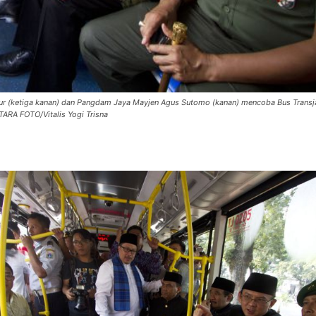
nur (ketiga kanan) dan Pangdam Jaya Mayjen Agus Sutomo (kanan) mencoba Bus Transj
TARA FOTO/Vitalis Yogi Trisna