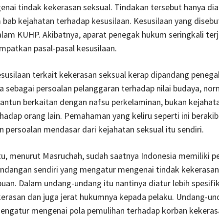
enai tindak kekerasan seksual. Tindakan tersebut hanya di
ab kejahatan terhadap kesusilaan. Kesusilaan yang disebut
alam KUHP. Akibatnya, aparat penegak hukum seringkali ter
patkan pasal-pasal kesusilaan.
esusilaan terkait kekerasan seksual kerap dipandang peneg
 sebagai persoalan pelanggaran terhadap nilai budaya, no
antun berkaitan dengan nafsu perkelaminan, bukan kejahat
rhadap orang lain. Pemahaman yang keliru seperti ini berakib
persoalan mendasar dari kejahatan seksual itu sendiri.
tu, menurut Masruchah, sudah saatnya Indonesia memiliki p
ndangan sendiri yang mengatur mengenai tindak kekerasan
an. Dalam undang-undang itu nantinya diatur lebih spesifi
kerasan dan juga jerat hukumnya kepada pelaku. Undang-un
mengatur mengenai pola pemulihan terhadap korban kekerasa