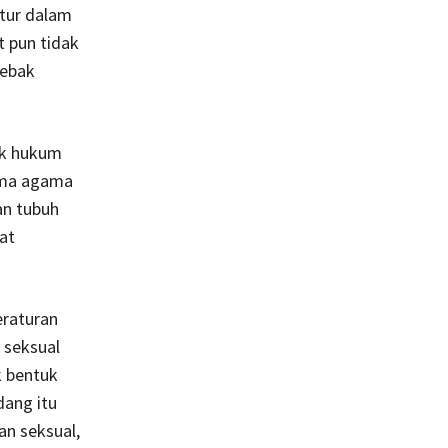
atur dalam
 pun tidak
jebak
ak hukum
rma agama
an tubuh
at
eraturan
 seksual
k bentuk
dang itu
n seksual,