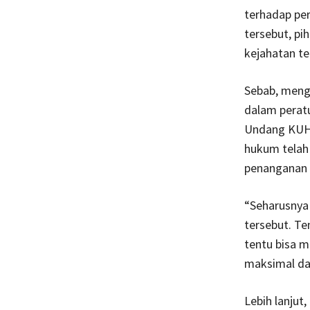
terhadap pe
tersebut, p
kejahatan te
Sebab, meng
dalam perat
Undang KUHP
hukum telah
penanganan k
“Seharusnya
tersebut. T
tentu bisa m
maksimal da
Lebih lanjut