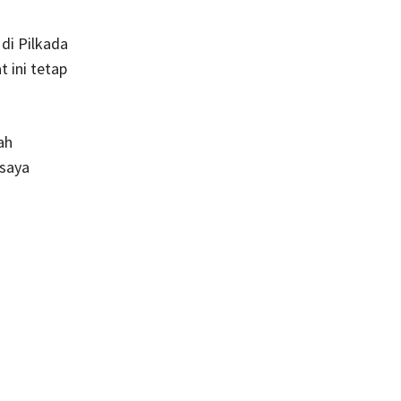
di Pilkada
 ini tetap
ah
 saya