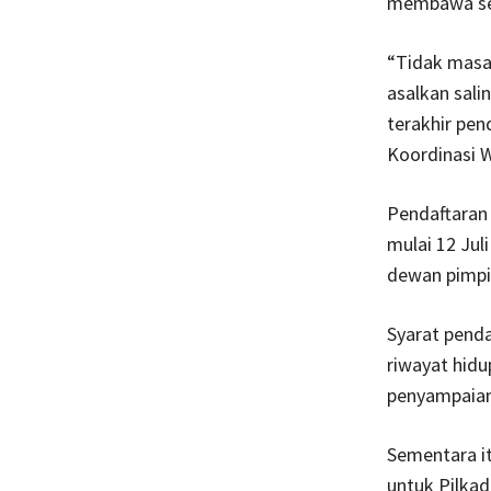
membawa sel
“Tidak masa
asalkan sali
terakhir pen
Koordinasi 
Pendaftaran 
mulai 12 Jul
dewan pimpin
Syarat penda
riwayat hidu
penyampaian v
Sementara i
untuk Pilkad