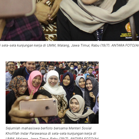
 sela-sela kunjungan kerja di UMM, Malang, Jawa Timur, Rabu (19/7). ANTARA FOTO/A
Sejumlah mahasiswa berfoto bersama Menteri Sosial
Khofifah Indar Parawansa di sela-sela kunjungan kerja di
UMM, Malang, Jawa Timur, Rabu (19/7). ANTARA FOTO/Ari