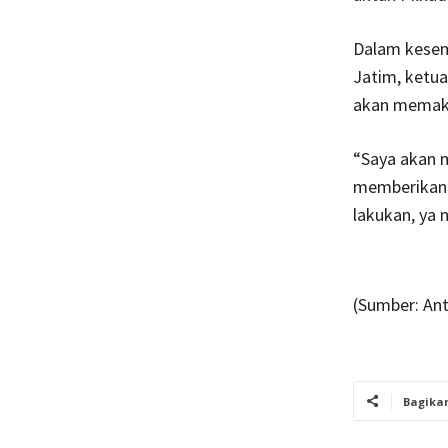
Dalam kesemp
Jatim, ketu
akan memaks
“Saya akan 
memberikan 
lakukan, ya 
(Sumber: Ant
Bagika