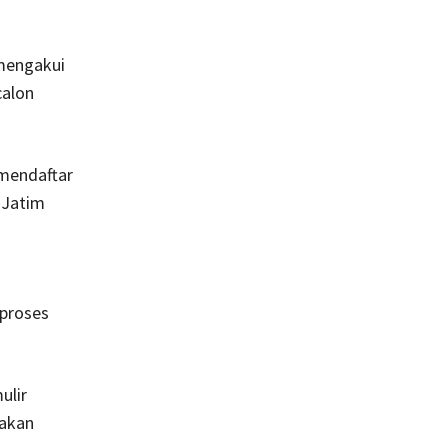
mengakui
calon
mendaftar
 Jatim
 proses
ulir
 akan