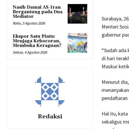
Nasib Damai AS-Iran
Bergantung pada Dua
Mediator
Surabaya, 2
Rabu, 5 Agustus 2026
Menteri Sosi
gubernur pad
Ekspor Satu Pintu:
Menjaga Kebocoran,
Membuka Keraguan?
“Sudah ada 
Selasa, 4 Agustus 2026
di hari tera
Maskur ketik
Menurut dia,
menanyakan 
pendaftaran 
Hal itu, kat
Redaksi
sekaligus m