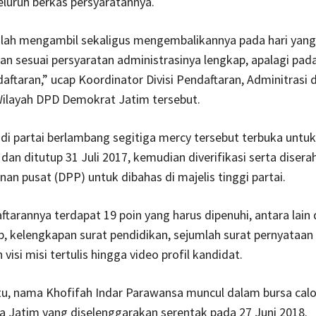
uruh berkas persyaratannya.
lah mengambil sekaligus mengembalikannya pada hari yang
nan sesuai persyaratan administrasinya lengkap, apalagi pada
daftaran,” ucap Koordinator Divisi Pendaftaran, Adminitrasi 
Wilayah DPD Demokrat Jatim tersebut.
di partai berlambang segitiga mercy tersebut terbuka unt
i dan ditutup 31 Juli 2017, kemudian diverifikasi serta diser
an pusat (DPP) untuk dibahas di majelis tinggi partai.
ftarannya terdapat 19 poin yang harus dipenuhi, antara lain 
p, kelengkapan surat pendidikan, sejumlah surat pernyataan 
isi misi tertulis hingga video profil kandidat.
tu, nama Khofifah Indar Parawansa muncul dalam bursa cal
a Jatim yang diselenggarakan serentak pada 27 Juni 2018.