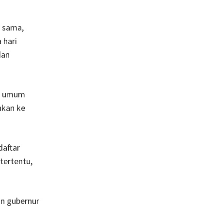
 sama,
 hari
dan
uk umum
ahkan ke
daftar
tertentu,
on gubernur