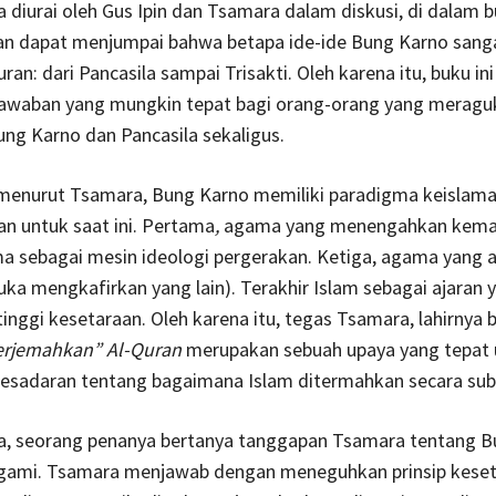
diurai oleh Gus Ipin dan Tsamara dalam diskusi, di dalam b
n dapat menjumpai bahwa betapa ide-ide Bung Karno sanga
an: dari Pancasila sampai Trisakti. Oleh karena itu, buku ini
awaban yang mungkin tepat bagi orang-orang yang meragu
ng Karno dan Pancasila sekaligus.
menurut Tsamara, Bung Karno memiliki paradigma keislam
an untuk saat ini. Pertama
,
agama yang menengahkan kema
 sebagai mesin ideologi pergerakan. Ketiga, agama yang a
uka mengkafirkan yang lain). Terakhir Islam sebagai ajaran 
inggi kesetaraan. Oleh karena itu, tegas Tsamara, lahirnya
erjemahkan” Al-Quran
merupakan sebuah upaya yang tepat 
esadaran tentang bagaimana Islam ditermahkan secara subs
ara, seorang penanya bertanya tanggapan Tsamara tentang 
igami. Tsamara menjawab dengan meneguhkan prinsip kese