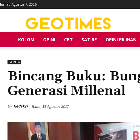
Jumat, Agustus 7, 2026
KOLOM
OPINI
CBT
SATIRE
OPINI PILIHAN
BERITA
Bincang Buku: Bun
Generasi Millenal
By
Redaksi
Rabu, 16 Agustus 2017