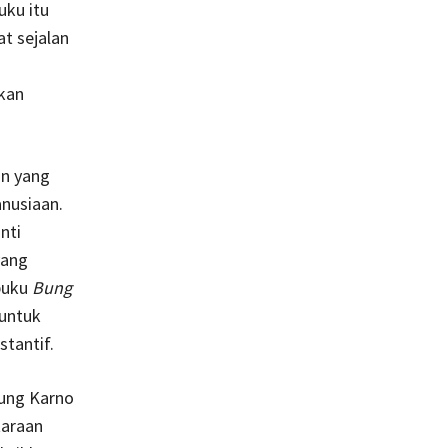
uku itu
t sejalan
kan
an yang
nusiaan.
nti
yang
 buku
Bung
untuk
tantif.
Bung Karno
taraan