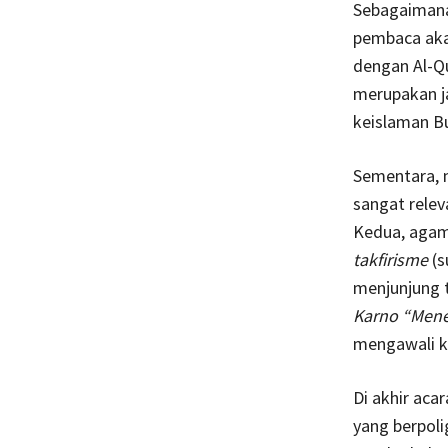
Sebagaimana 
pembaca aka
dengan Al-Qur
merupakan j
keislaman Bu
Sementara, 
sangat relev
Kedua, agama
takfirisme
(s
menjunjung t
Karno “Men
mengawali k
Di akhir ac
yang berpol