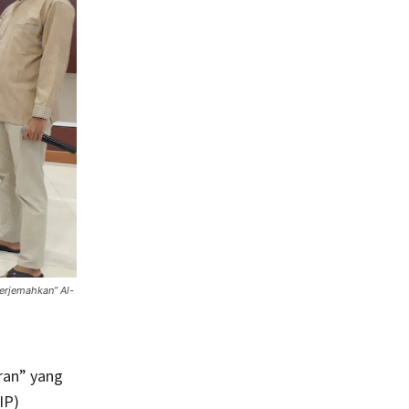
erjemahkan” Al-
ran” yang
IP)