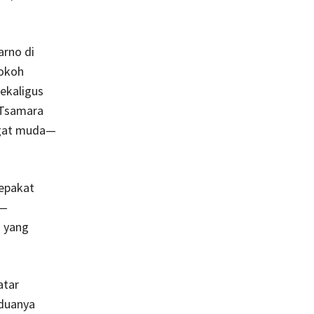
arno di
tokoh
sekaligus
 Tsamara
angat muda—
epakat
a—
u yang
atar
eduanya