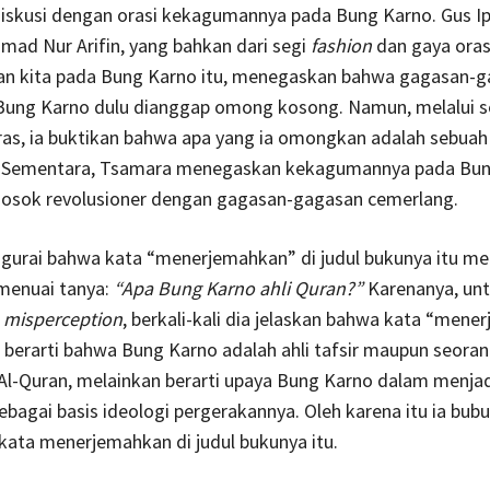
iskusi dengan orasi kekagumannya pada Bung Karno. Gus Ip
ad Nur Arifin, yang bahkan dari segi
fashion
dan gaya oras
n kita pada Bung Karno itu, menegaskan bahwa gagasan-g
Bung Karno dulu dianggap omong kosong. Namun, melalui 
ras, ia buktikan bahwa apa yang ia omongkan adalah sebuah c
. Sementara, Tsamara menegaskan kekagumannya pada Bu
osok revolusioner dengan gagasan-gagasan cemerlang.
ngurai bahwa kata “menerjemahkan” di judul bukunya itu 
 menuai tanya:
“Apa Bung Karno ahli Quran?”
Karenanya, un
i
misperception
, berkali-kali dia jelaskan bahwa kata “men
n berarti bahwa Bung Karno adalah ahli tafsir maupun seora
l-Quran, melainkan berarti upaya Bung Karno dalam menjadi
 sebagai basis ideologi pergerakannya. Oleh karena itu ia bub
kata menerjemahkan di judul bukunya itu.