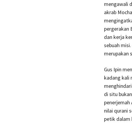
mengawali d
akrab Mocham
mengingatka
pergerakan 
dan kerja ke
sebuah misi
merupakan s
Gus Ipin me
kadang kali
menghindar
di situ buka
penerjemah A
nilai qurani
petik dalam 