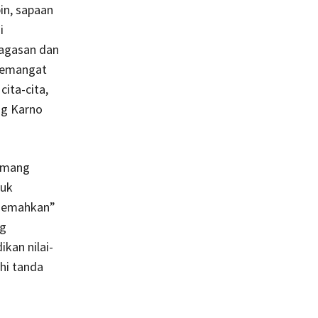
in, sapaan
i
agasan dan
semangat
ita-cita,
ng Karno
memang
tuk
erjemahkan”
ng
kan nilai-
uhi tanda