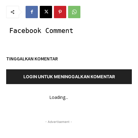
Facebook Comment
TINGGALKAN KOMENTAR
LOGIN UNTUK MENINGGALKAN KOMENTAR
Loading...
- Advertisement -