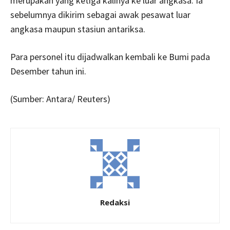
merupakan yang ketiga kalinya ke luar angkasa. Ia
sebelumnya dikirim sebagai awak pesawat luar
angkasa maupun stasiun antariksa.
Para personel itu dijadwalkan kembali ke Bumi pada
Desember tahun ini.
(Sumber: Antara/ Reuters)
Redaksi