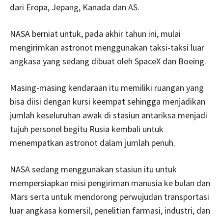
dari Eropa, Jepang, Kanada dan AS.
NASA berniat untuk, pada akhir tahun ini, mulai
mengirimkan astronot menggunakan taksi-taksi luar
angkasa yang sedang dibuat oleh SpaceX dan Boeing.
Masing-masing kendaraan itu memiliki ruangan yang
bisa diisi dengan kursi keempat sehingga menjadikan
jumlah keseluruhan awak di stasiun antariksa menjadi
tujuh personel begitu Rusia kembali untuk
menempatkan astronot dalam jumlah penuh.
NASA sedang menggunakan stasiun itu untuk
mempersiapkan misi pengiriman manusia ke bulan dan
Mars serta untuk mendorong perwujudan transportasi
luar angkasa komersil, penelitian farmasi, industri, dan