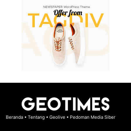
Beranda
•
Tentang
•
Geolive
•
Pedoman Media Siber